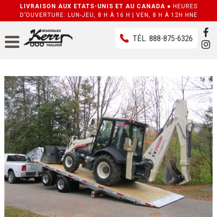
LIVRAISON AUX ETATS-UNIS ET AU CANADA ●
HEURES
D’OUVERTURE: LUN-JEU, 8 H À 16 H | VEN, 8 H À 12H HNE
TÉL.
888-875-6326