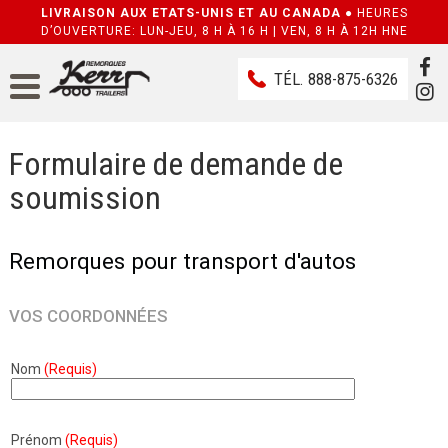
LIVRAISON AUX ETATS-UNIS ET AU CANADA ●
HEURES
D’OUVERTURE: LUN-JEU, 8 H À 16 H | VEN, 8 H À 12H HNE
TÉL.
888-875-6326
Formulaire de demande de
soumission
Remorques pour transport d'autos
VOS COORDONNÉES
Nom
(Requis)
Prénom
(Requis)